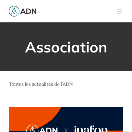
Passer
au
contenu
Association
Découvrez gratuitement la
Toutes les actualités de l’ADN
plateforme vidéo de l’Inafon
Association
Innovation
Veille juridique