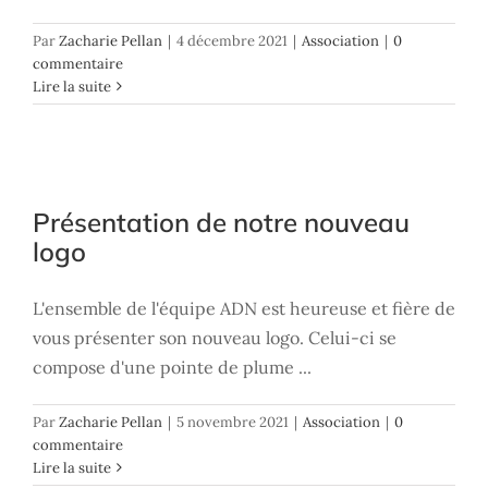
Par
Zacharie Pellan
|
4 décembre 2021
|
Association
|
0
commentaire
Lire la suite
Présentation de notre nouveau logo
Présentation de notre nouveau
Association
logo
L'ensemble de l'équipe ADN est heureuse et fière de
vous présenter son nouveau logo. Celui-ci se
compose d'une pointe de plume ...
Par
Zacharie Pellan
|
5 novembre 2021
|
Association
|
0
commentaire
Lire la suite