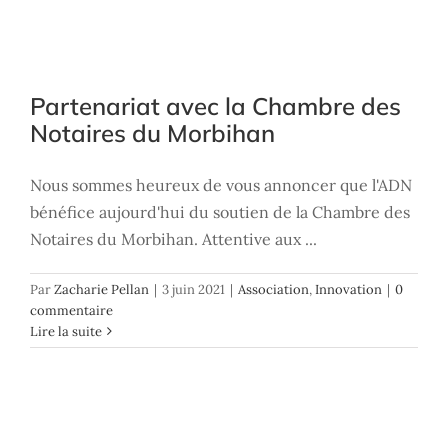
Partenariat avec la Chambre des
Notaires du Morbihan
Partenariat avec la Chambre des
Association
Innovation
Notaires du Morbihan
Nous sommes heureux de vous annoncer que l'ADN
bénéfice aujourd'hui du soutien de la Chambre des
Notaires du Morbihan. Attentive aux ...
Par
Zacharie Pellan
|
3 juin 2021
|
Association
,
Innovation
|
0
commentaire
Lire la suite