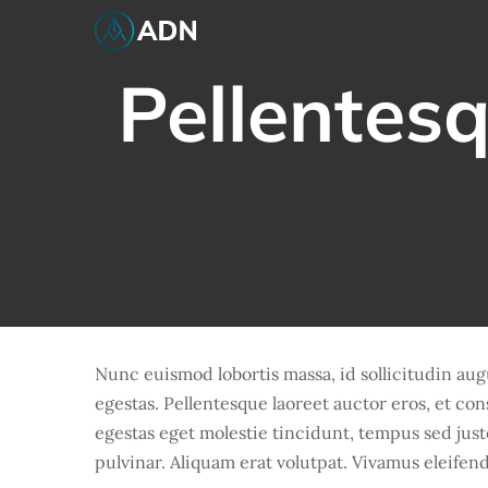
Passer
au
contenu
Pellentesq
Nunc euismod lobortis massa, id sollicitudin aug
egestas. Pellentesque laoreet auctor eros, et con
egestas eget molestie tincidunt, tempus sed just
pulvinar. Aliquam erat volutpat. Vivamus eleifend